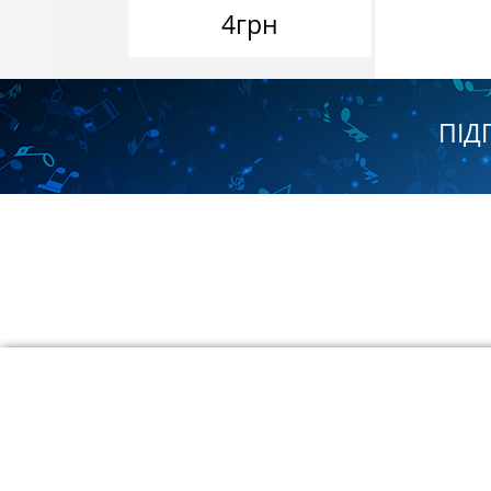
4грн
ПІД