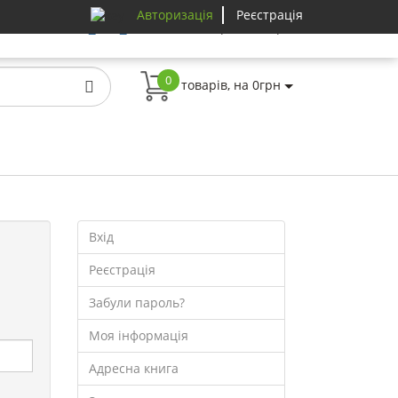
Авторизація
Реєстрація
0
товарів, на 0грн
0
товарів, на 0грн
Вхід
Реєстрація
Забули пароль?
Моя інформація
Адресна книга