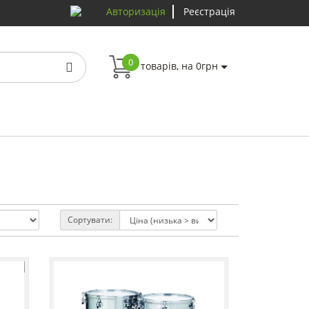
Авторизація
Реєстрація
0
товарів, на 0грн
Сортувати: