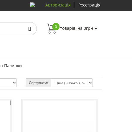
Авторизація
Реєстрація
0
товарів, на 0грн
ип Палички
Сортувати: