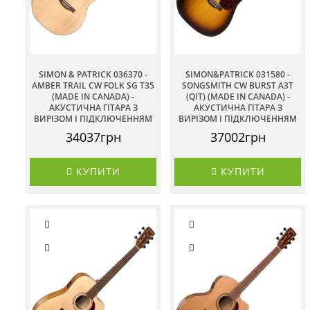
SIMON & PATRICK 036370 -
SIMON&PATRICK 031580 -
AMBER TRAIL CW FOLK SG T35
SONGSMITH CW BURST A3T
(MADE IN CANADA) -
(QIT) (MADE IN CANADA) -
АКУСТИЧНА ГІТАРА З
АКУСТИЧНА ГІТАРА З
ВИРІЗОМ І ПІДКЛЮЧЕННЯМ
ВИРІЗОМ І ПІДКЛЮЧЕННЯМ
34037грн
37002грн
КУПИТИ
КУПИТИ