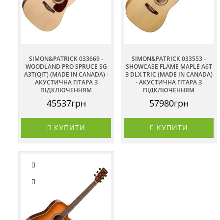
SIMON&PATRICK 033669 -
SIMON&PATRICK 033553 -
WOODLAND PRO SPRUCE SG
SHOWCASE FLAME MAPLE A6T
A3T(QIT) (MADE IN CANADA) -
З DLX TRIC (MADE IN CANADA)
АКУСТИЧНА ГІТАРА З
- АКУСТИЧНА ГІТАРА З
ПІДКЛЮЧЕННЯМ
ПІДКЛЮЧЕННЯМ
45537грн
57980грн
КУПИТИ
КУПИТИ