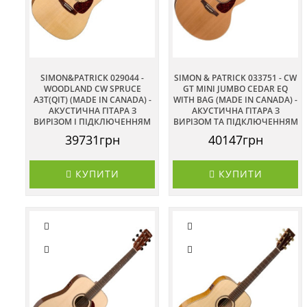
SIMON&PATRICK 029044 -
SIMON & PATRICK 033751 - CW
WOODLAND CW SPRUCE
GT MINI JUMBO CEDAR EQ
A3T(QIT) (MADE IN CANADA) -
WITH BAG (MADE IN CANADA) -
АКУСТИЧНА ГІТАРА З
АКУСТИЧНА ГІТАРА З
ВИРІЗОМ І ПІДКЛЮЧЕННЯМ
ВИРІЗОМ ТА ПІДКЛЮЧЕННЯМ
39731грн
40147грн
КУПИТИ
КУПИТИ