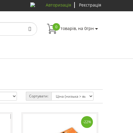
Авторизація
Реєстрація
0
товарів, на 0грн
Сортувати:
-22%