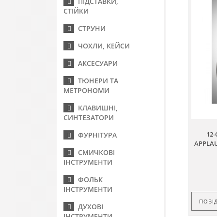
ПІДСТАВКИ,
СТІЙКИ
СТРУНИ
ЧОХЛИ, КЕЙСИ
АКСЕСУАРИ
ТЮНЕРИ ТА
МЕТРОНОМИ
КЛАВИШНІ,
СИНТЕЗАТОРИ
12-
ФУРНІТУРА
APPLAU
СМИЧКОВІ
ІНСТРУМЕНТИ
ФОЛЬК
ІНСТРУМЕНТИ
ПОВІ
ДУХОВІ
ІНСТРУМЕНТИ