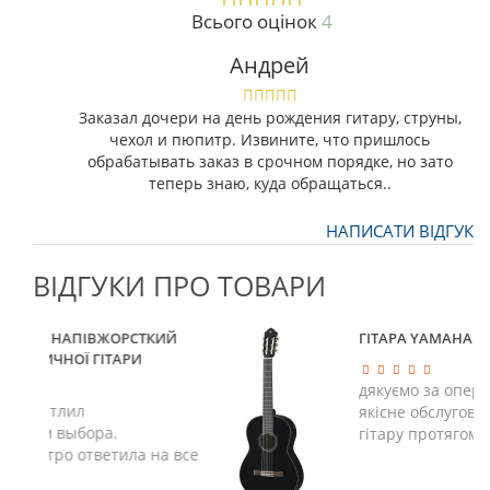
Всього оцінок
4
Андрей
Заказал дочери на день рождения гитару, струны,
чехол и пюпитр. Извините, что пришлось
обрабатывать заказ в срочном порядке, но зато
теперь знаю, куда обращаться..
НАПИСАТИ ВІДГУК
ВІДГУКИ ПРО ТОВАРИ
ІВЖОРСТКИЙ
ГІТАРА YAMAHA C40B КЛАСИЧ
 ГІТАРИ
дякуємо за оперативну робот
якісне обслуговування. отри
ра.
гітару протягом ..
ветила на все