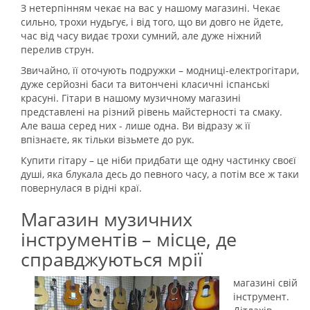
З нетерпінням чекає на вас у нашому магазині. Чекає
сильно, трохи нудьгує, і від того, що ви довго не йдете,
час від часу видає трохи сумний, але дуже ніжний
перелив струн.
Звичайно, її оточують подружки – модниці-електрогітари,
дуже серйозні баси та витончені класичні іспанські
красуні. Гітари в нашому музичному магазині
представлені на різний рівень майстерності та смаку.
Але ваша серед них - лише одна. Ви відразу ж її
впізнаєте, як тільки візьмете до рук.
Купити гітару – це ніби придбати ще одну частинку своєї
душі, яка блукала десь до певного часу, а потім все ж таки
повернулася в рідні краї.
Магазин музичних
інструментів – місце, де
справджуються мрії
магазині свій
інструмент.