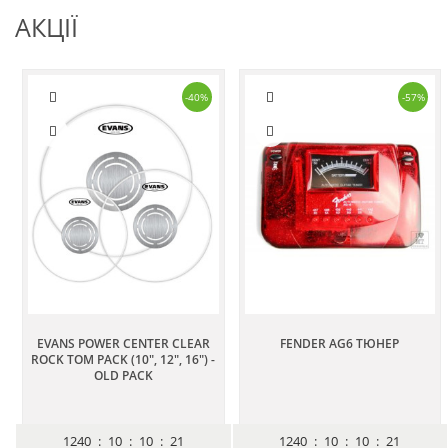
АКЦІЇ
-40%
-57%
EVANS POWER CENTER CLEAR
FENDER AG6 ТЮНЕР
ROCK TOM PACK (10", 12", 16") -
OLD PACK
1240
:
10
:
10
:
20
1240
:
10
:
10
:
20