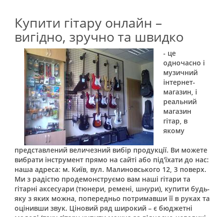
Купити гітару онлайн –
вигідно, зручно та швидко
- це
одночасно і
музичний
інтернет-
магазин, і
реальний
магазин
гітар, в
якому
представлений величезний вибір продукції. Ви можете
вибрати інструмент прямо на сайті або під'їхати до нас:
наша адреса: м. Київ, вул. Малиновського 12, 3 поверх.
Ми з радістю продемонструємо вам наші гітари та
гітарні аксесуари (тюнери, ремені, шнури), купити будь-
яку з яких можна, попередньо потримавши її в руках та
оцінивши звук. Ціновий ряд широкий – є бюджетні