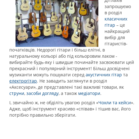
Дітлахів
запрошуємо
в розділ
класичних
гітар
– це
найкращий
вибір для
гітаристів-
початківців. Недорогі гітари і більш елітні, в
натуральному кольорі або під кольоровим лаком -
вибирайте будь-яку і швидше починайте засвоювати цей
прекрасний і популярний інструмент! Більш досвідчені
музиканти можуть пошукати серед
акустичних гітар
та
електрогітар
. Не завадить заглянути в розділ
«Аксесуари», де представлені такі важливі товари, як
струни
,
засоби догляду
, а також
медіатори
.
І, звичайно ж, не обділіть увагою розділ «
Чохли та кейси
».
Адже, щоб інструмент красиво «співав» і тішив вас, його
потрібно правильно зберігати.