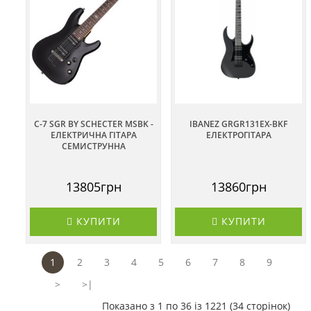
C-7 SGR BY SCHECTER MSBK -
IBANEZ GRGR131EX-BKF
ЕЛЕКТРИЧНА ГІТАРА
ЕЛЕКТРОГІТАРА
СЕМИСТРУННА
13805грн
13860грн
КУПИТИ
КУПИТИ
1
2
3
4
5
6
7
8
9
>
>|
Показано з 1 по 36 із 1221 (34 сторінок)