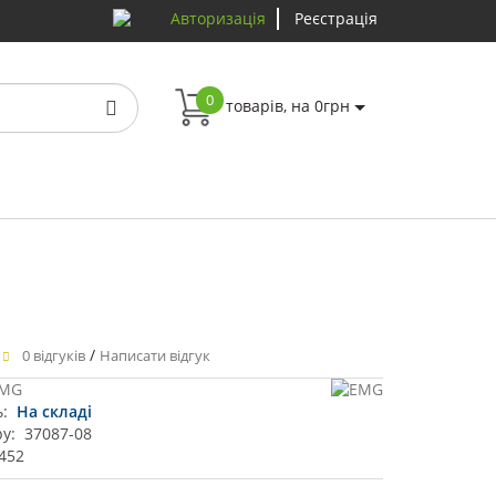
Авторизація
Реєстрація
0
товарів, на 0грн
/
Характ
0 відгуків
Написати відгук
MG
ь:
На складі
у:
37087-08
 452