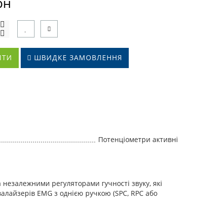
рн
ИТИ
ШВИДКЕ ЗАМОВЛЕННЯ
Потенціометри активні
незалежними регуляторами гучності звуку, які
валайзерів EMG з однією ручкою (SPC, RPC або