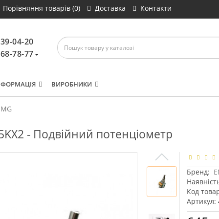
Порівняння товарів (0)
Доставка
Контакти
639-04-20
468-78-77
НФОРМАЦІЯ
ВИРОБНИКИ
EMG
KX2 - Подвійний потенціометр
Бренд:
E
Наявніст
Код товар
Артикул: