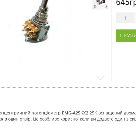
645г
КУП
концентричний потенціометр
EMG-A25KX2
25K оснащений двома 
 в один отвір. Це особливо корисно, коли ви додаєте один з ек