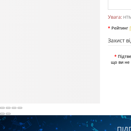
Увага:
HTML
Рейтинг
Захист в
Підтве
що ви не
ПІД