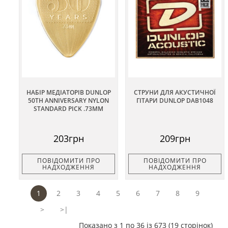
НАБІР МЕДІАТОРІВ DUNLOP
СТРУНИ ДЛЯ АКУСТИЧНОЇ
50TH ANNIVERSARY NYLON
ГІТАРИ DUNLOP DAB1048
STANDARD PICK .73MM
203грн
209грн
ПОВІДОМИТИ ПРО
ПОВІДОМИТИ ПРО
НАДХОДЖЕННЯ
НАДХОДЖЕННЯ
1
2
3
4
5
6
7
8
9
>
>|
Показано з 1 по 36 із 673 (19 сторінок)