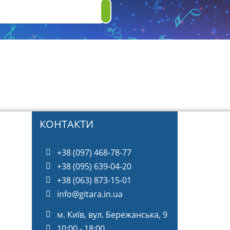
КОНТАКТИ
+38 (097) 468-78-77
+38 (095) 639-04-20
+38 (063) 873-15-01
info@gitara.in.ua
м. Київ, вул. Бережанська, 9
10:00 - 18:00